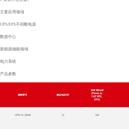
主要应用领域
UPS/EPS不间断电源
数据中心
新能源储能领域
电力系统
产品参数