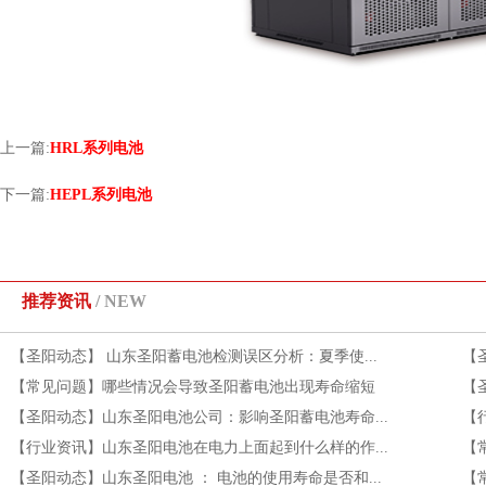
上一篇:
HRL系列电池
下一篇:
HEPL系列电池
推荐资讯
/ NEW
【圣阳动态】
山东圣阳蓄电池检测误区分析：夏季使...
【
【常见问题】
哪些情况会导致圣阳蓄电池出现寿命缩短
【
【圣阳动态】
山东圣阳电池公司：影响圣阳蓄电池寿命...
【
【行业资讯】
山东圣阳电池在电力上面起到什么样的作...
【
【圣阳动态】
山东圣阳电池 ： 电池的使用寿命是否和...
【