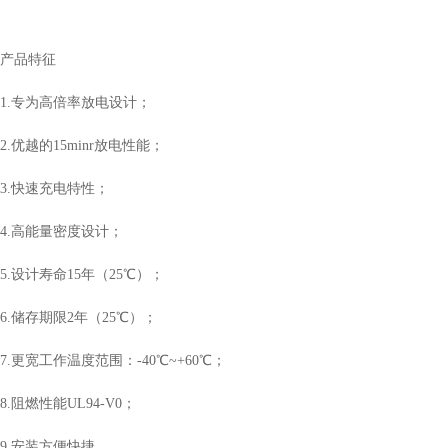
产品特征
1.专为高倍率放电设计；
2.优越的15minr放电性能；
3.快速充电特性；
4.高能量密度设计；
5.设计寿命15年（25℃）；
6.储存期限2年（25℃）；
7.更宽工作温度范围：-40℃~+60℃；
8.阻燃性能UL94-V0；
9.安装方便快捷。