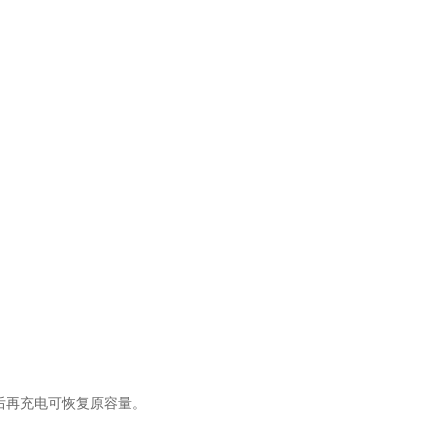
周后再充电可恢复原容量。