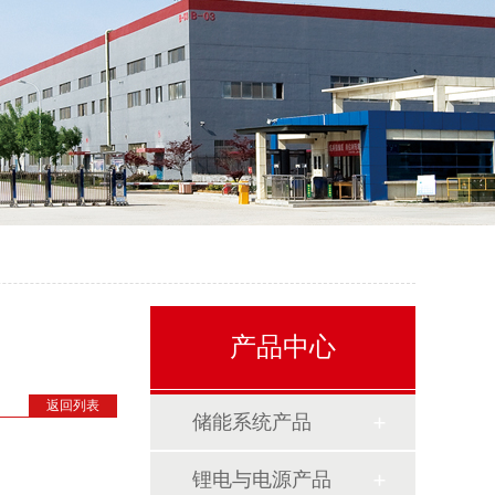
产品中心
返回列表
储能系统产品
锂电与电源产品