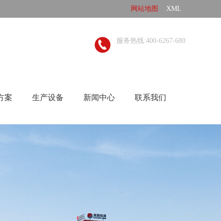
网站地图
XML
服务热线:400-6267-680
方案
生产设备
新闻中心
联系我们